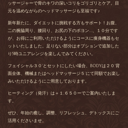
ッサージャーで骨のキワの深いコリをゴリゴリとケア。目
元を温めながらのヘッドマッサージも至福です♪
新年新たに、ダイエットに挑戦する方もサポート！お腹、
二の腕脇周り、腰回り、お尻の下のポヨン…、１０分です
が、お得にご利用いただけるようにコースに痩身機器もセ
ットいたしました。足りない部分はオプションで追加した
り5時ユニアレンジを楽しんでみてください。
フェイシャル３０’とセットにしたい場合、BODYは２０’背
面全体、機械またはヘッドマッサージ５’にて同額でお楽し
みいただけるようにご用意しております。
ヒーティング（発汗）は＋１,６５０ーでご案内いたしま
す。
ぜひ、年始の癒し、調整、リフレッシュ、デトックスにご
活用くださいませ。