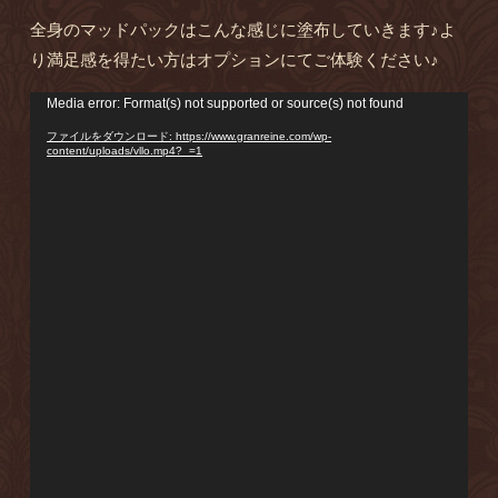
全身のマッドパックはこんな感じに塗布していきます♪よ
り満足感を得たい方はオプションにてご体験ください♪
動
Media error: Format(s) not supported or source(s) not found
画
ファイルをダウンロード: https://www.granreine.com/wp-
プ
content/uploads/vllo.mp4?_=1
レ
ー
ヤ
ー